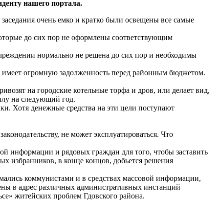
онденту нашего портала.
 заседания очень емко и кратко были освещены все самые
 которые до сих пор не оформлены соответствующим
учреждении нормально не решена до сих пор и необходимы
и имеет огромную задолженность перед районным бюджетом.
возят на городские котельные торфа и дров, или делает вид,
еплу на следующий год.
ки. Хотя денежные средства на эти цели поступают
 законодательству, не может эксплуатироваться. Что
ой информации и рядовых граждан для того, чтобы заставить
ых избранников, в конце концов, добьется решения
имались коммунистами и в средствах массовой информации,
ены в адрес различных административных инстанций
ьсе» житейских проблем Гдовского района.