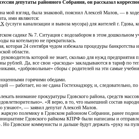
 сессии депутаты районного Собрания, он рассказал корресп
на мой взгляд, была знаковой, пояснил Алексей Малов, — в ходе
та, ими являются:
КХ
(услуги канализации и вывоза мусора) для жителей г. Гдова,
етском садике № 7. Ситуация с водозабором в этом дошкольном 
оды на котельную не прекратилась.
 которая 24 сентября чудом избежала процедуры банкротства 
ской области.
ководитель которой не знает, сколько для нужд предприятия при
оны рублей. Да, все свои «расходы» закладываются в тариф по т
иками, «добровольные» сборы с родителей на эти самые учебни
лноценными горячими обедами.
цей — работает, но не сдана Гостехнадзору, и, следовательно, по
лекать внимание прокуратуры Гдовского района, средств массов
удовлетворительно». «Я верю, в то, что нынешний состав народн
но узнают», — заявил депутат Алексей Малов.
ли жаркую полемику в Гдовском районном Собрании, ранее подн
 инициативе Гдовского райкома КПРФ были написаны и отправл
». Но Гдовские коммунисты и дальше будут держать «руку на пул