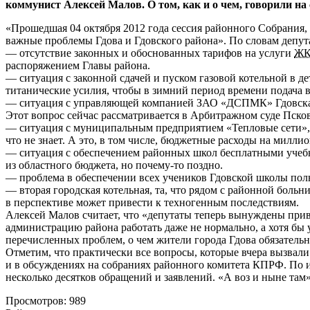
коммунист Алексей Малов. О том, как и о чем, говорили на
«Прошедшая 04 октября 2012 года сессия районного Собрания, 
важные проблемы Гдова и Гдовского района». По словам депута
— отсутствие законных и обоснованных тарифов на услуги
Ж
распоряжением Главы района.
— ситуация с законной сдачей и пуском газовой котельной в д
титанические усилия, чтобы в зимний период времени подача в
— ситуация с управляющей компанией ЗАО «ДСПМК» Гдовская,
Этот вопрос сейчас рассматривается в Арбитражном суде Псков
— ситуация с муниципальным предприятием «Тепловые сети», ру
что не знает. А это, в том числе, бюджетные расходы на милли
— ситуация с обеспечением районных школ бесплатными учебн
из областного бюджета, но почему-то поздно.
— проблема в обеспечении всех учеников Гдовской школы по
— вторая городская котельная, та, что рядом с районной больни
в перспективе может привести к техногенным последствиям.
Алексей Малов считает, что «депутаты теперь вынуждены прив
администрацию района работать даже не нормально, а хотя бы 
перечисленных проблем, о чем жители города Гдова обязатель
Отметим, что практически все вопросы, которые вчера вызва
и в обсуждениях на собраниях районного комитета КПРФ. По
несколько десятков обращений и заявлений. «А воз и ныне там
Просмотров: 989