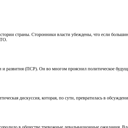
ории страны. Сторонники власти убеждены, что если большинс
АТО.
 и развития (ПСР). Он во многом прояснил политическое будущ
тическая дискуссия, которая, по сути, превратилась в обсужден
озродило в обществе тревожные девальвационные ожидания. Вл