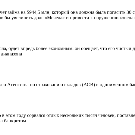
ет займа на $944,5 млн, который она должна была погасить 30 се
гло бы увеличить долг «Мечела» и привести к нарушению ковенан
сла, будет впредь более экономным: он обещает, что его чистый
е диапазона
ю Агентства по страхованию вкладов (АСВ) в одноименном банк
о в этом году сорвался отдых нескольких тысяч человек, постав
а банкротом.