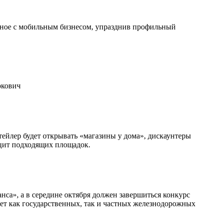
жное с мобильным бизнесом, упразднив профильный
ркович
тейлер будет открывать «магазины у дома», дискаунтеры
ицит подходящих площадок.
са», а в середине октября должен завершиться конкурс
т как государственных, так и частных железнодорожных