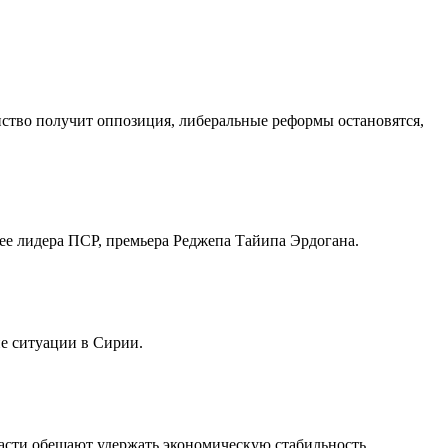
тво получит оппозиция, либеральные реформы остановятся,
ее лидера ПСР, премьера Реджепа Тайипа Эрдогана.
ие ситуации в Сирии.
асти обещают удержать экономическую стабильность,