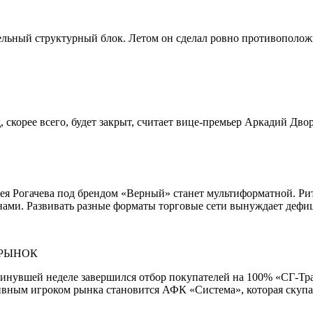
ельный структурный блок. Летом он сделал ровно противополо
 скорее всего, будет закрыт, считает вице-премьер Аркадий Дво
рея Рогачева под брендом «Верный» станет мультиформатной. Ри
енами. Развивать разные форматы торговые сети вынуждает деф
 РЫНОК
нувшей неделе завершился отбор покупателей на 100% «СГ-Тран
вным игроком рынка становится АФК «Система», которая скупае