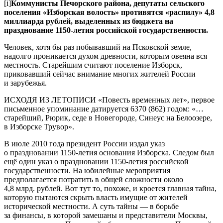
[i]
Коммунисты Печорского района, депутаты сельского
поселения «Изборская волость» противятся «распилу» 4,8
миллиарда рублей, выделенных из бюджета на
празднование 1150-летия российской государственности.
Человек, хотя бы раз побывавший на Псковской земле,
надолго проникается духом древности, которым овеяна вся
местность. Старейшим считают поселение Изборск,
приковавший сейчас внимание многих жителей России
и зарубежья.
ИСХОДЯ ИЗ ЛЕТОПИСИ «Повесть временных лет», первое
письменное упоминание датируется 6370 (862) годом: «…
старейший, Рюрик, седе в Новегороде, Синеус на Белоозере,
в Изборске Трувор».
В июле 2010 года президент России издал указ
о праздновании 1150-летия основания Изборска. Следом был
ещё один указ о праздновании 1150-летия российской
государственности. На юбилейные мероприятия
предполагается потратить в общей сложности около
4,8 млрд. рублей. Вот тут то, похоже, и кроется главная тайна,
которую пытаются скрыть власть имущие от жителей
исторической местности. А суть тайны — в борьбе
за финансы, в которой замешаны и представители Москвы,