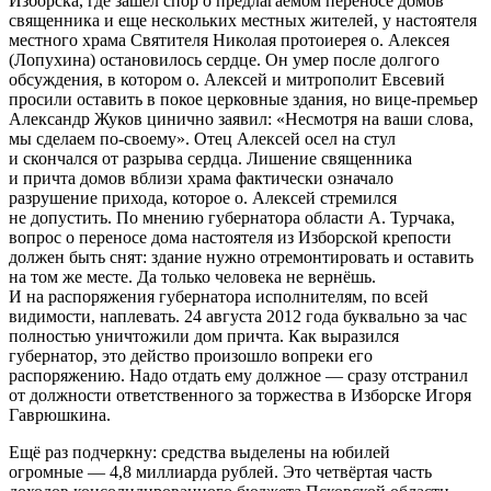
Изборска, где зашёл спор о предлагаемом переносе домов
священника и еще нескольких местных жителей, у настоятеля
местного храма Святителя Николая протоиерея о. Алексея
(Лопухина) остановилось сердце. Он умер после долгого
обсуждения, в котором о. Алексей и митрополит Евсевий
просили оставить в покое церковные здания, но вице-премьер
Александр Жуков цинично заявил: «Несмотря на ваши слова,
мы сделаем по-своему». Отец Алексей осел на стул
и скончался от разрыва сердца. Лишение священника
и причта домов вблизи храма фактически означало
разрушение прихода, которое о. Алексей стремился
не допустить. По мнению губернатора области А. Турчака,
вопрос о переносе дома настоятеля из Изборской крепости
должен быть снят: здание нужно отремонтировать и оставить
на том же месте. Да только человека не вернёшь.
И на распоряжения губернатора исполнителям, по всей
видимости, наплевать. 24 августа 2012 года буквально за час
полностью уничтожили дом причта. Как выразился
губернатор, это действо произошло вопреки его
распоряжению. Надо отдать ему должное — сразу отстранил
от должности ответственного за торжества в Изборске Игоря
Гаврюшкина.
Ещё раз подчеркну: средства выделены на юбилей
огромные — 4,8 миллиарда рублей. Это четвёртая часть