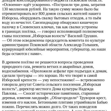
доходов консолидированного бюджета Псковской области.
«Освоение» идёт ускоренно. «Построили три дома, затратив
130 миллионов рублей. На такую сумму можно было бы
отремонтировать все 800 домов сельских жителей нашего
Изборска, оборудовать свалку бытовых отходов, а то пьём
воду из нечистот. Санэпиднадзор обнаружил кишечную
палочку в Словенских ключах, так как свалки устроены
в границах посёлка, — говорил исполняющий полномочия
главы поселения „Изборская волость“ Василий Грушин.
— Об этом осведомлены председатель комитета по культуре
администрации Псковской области Александр Голышев,
курирующий юбилейные мероприятия, губернатор, но наши
беды остаются с нами».
В древнем посёлке не решаются вопросы проведения
природного газа, ремонта ветхих и аварийных домов,
водоснабжения. «Проложили асфальт при подъездах к домам,
сделали тротуары — это хорошо. Но что творят в самой
Изборской крепости — уму непостижимо! — встревоженно
говорила депутат Совета сельского поселения „Изборская
волость“, директор местного Дома культуры Надежда
Павлова. — Сносят исторические памятники, старинные
деревья, изменяя ландшафт. „Облагородили“ Труворов крест,
изменив его наклон. Бетонными плитами утрамбовали Бабью
пожню. Перечислять можно долго. От таких новоделов