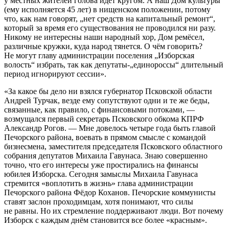
у местных жителей голова идёт кругом. А наш Дом культуры
(ему исполняется 45 лет) в нищенском положении, потому
что, как нам говорят, „нет средств на капитальный ремонт“,
который за время его существования не проводился ни разу.
Никому не интересны наши народный хор, Дом ремёсел,
различные кружки, куда народ тянется. О чём говорить?
Не могут главу администрации поселения „Изборская
волость“ избрать, так как депутаты-„единороссы“ длительный
период игнорируют сессии».
«За какое бы дело ни взялся губернатор Псковской области
Андрей Турчак, везде ему сопутствуют одни и те же беды,
связанные, как правило, с финансовыми потоками, —
возмущался первый секретарь Псковского обкома КПРФ
Александр Рогов. — Мне довелось четыре года быть главой
Печорского района, воевать в прямом смысле с командой
бизнесмена, заместителя председателя Псковского областного
собрания депутатов Михаила Гавунаса. Знаю совершенно
точно, что его интересы уже простирались на финансы
юбилея Изборска. Сегодня замыслы Михаила Гавунаса
стремится «воплотить в жизнь» глава администрации
Печорского района Фёдор Коханов. Печорские коммунисты
ставят заслон проходимцам, хотя понимают, что силы
не равны. Но их стремление поддерживают люди. Вот почему
Изборск с каждым днём становится все более «красным».