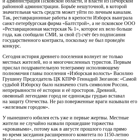
и администрация Псковской области, и власти из Печорской
районной администрации. Борьбе нешуточной, в которой
значительная часть средств может уйти по личным каналам.
Так, реставрационные работы в крепости Изборск выиграла
санкт-петербургская фирма «Балтстрой», а не псковское ООО
«Реставрационная мастерская № 1», которое их вело больше
года, как сообщали СМИ, за свой (!) счёт без подписания
государственного контракта, поскольку не был проведён
конкурс.
Сегодня история древнего поселения волнует не только
местных жителей, но и многочисленных туристов. Первым
прислал поздравительную телеграмму исполняющему
полномочия главы поселения «Изборская волость» Василию
Грушину Председатель ЦК КПРФ Геннадий Зюганов: «Самой
судьбой Изборску было назначено стать символом России,
непрерывности её истории и её просторов. Древний,
овеянный легендами город не единожды грудью вставал
на защиту Отечества. Не раз поверженные враги называли его
«железным городом».
У нынешнего юбилея есть уже и первые жертвы. Местные
жители не случайно назвали прошедшие торжества
«кровавыми», потому как в августе прошлого года прямо
во время заседания расширенного комитета по 1150-летию